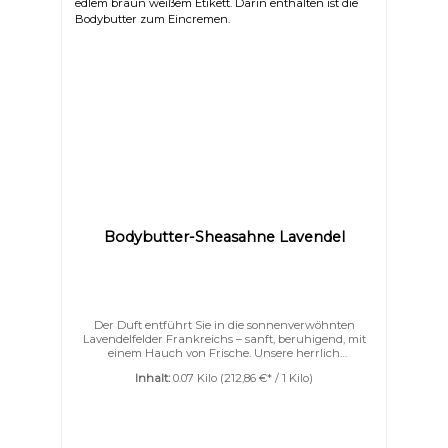
Bodybutter-Sheasahne Lavendel
Der Duft entführt Sie in die sonnenverwöhnten
Lavendelfelder Frankreichs – sanft, beruhigend, mit
einem Hauch von Frische. Unsere herrlich
aufgeschlagene Bodybutter verwöhnt Ihre Haut mit
Inhalt:
0.07 Kilo
(212,86 €* / 1 Kilo)
einem Dreiklang aus Sheabutter, Kakaobutter und
Mangobutter – zart verfeinert mit Jojoba-, Argan- und
Kokosöl.Eine kostbare Portion Seide schenkt Ihrer
Haut spürbare Geschmeidigkeit und einen eleganten
Schimmer. Intensiv feuchtigkeitsspendend &