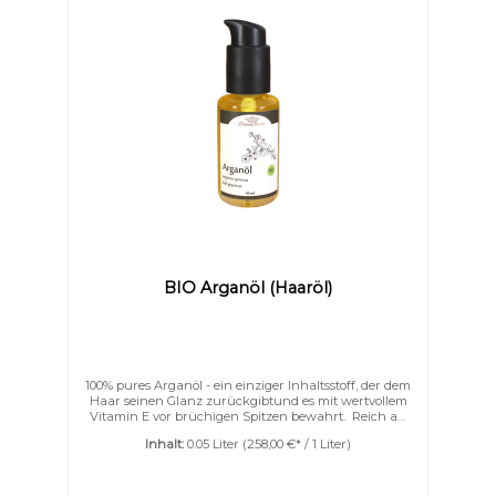
BIO Arganöl (Haaröl)
100% pures Arganöl - ein einziger Inhaltsstoff, der dem
Haar seinen Glanz zurückgibtund es mit wertvollem
Vitamin E vor brüchigen Spitzen bewahrt. Reich an
Vitamin E, das freie Radikale abwehrtKaltgepresst |
Inhalt:
0.05 Liter
(258,00 €* / 1 Liter)
aus MarokkoFür jede Haarstruktur | Auch für die
Pflege trockener Haut geeignetVerleiht dem Haar
Glanz, weichere Struktur und verbessert die
Kämmbarkeit