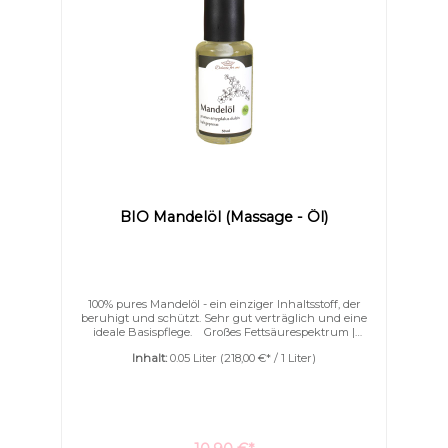
BIO Mandelöl (Massage - Öl)
Farben invertieren
Monochrom
100% pures Mandelöl - ein einziger Inhaltsstoff, der
beruhigt und schützt. Sehr gut verträglich und eine
ideale Basispflege. Großes Fettsäurespektrum |
reichhaltiges MassageölKaltgepresst | aus SpanienFür
Inhalt:
0.05 Liter
(218,00 €* / 1 Liter)
sensible Haut besonders gut geeignet