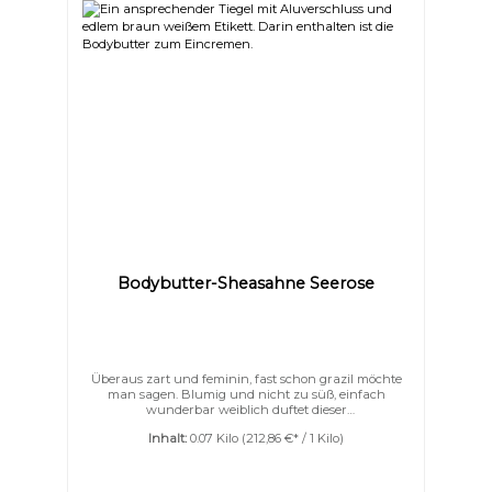
Bodybutter-Sheasahne Seerose
Überaus zart und feminin, fast schon grazil möchte
man sagen. Blumig und nicht zu süß, einfach
wunderbar weiblich duftet dieser
Seerosenduft. Unsere herrlich aufgeschlagene
Inhalt:
0.07 Kilo
(212,86 €* / 1 Kilo)
Bodybutter verwöhnt Ihre Haut mit einem Dreiklang
aus Sheabutter, Kakaobutter und Mangobutter – zart
verfeinert mit Jojoba-, Argan- und Kokosöl.Eine
kostbare Portion Seide schenkt Ihrer Haut spürbare