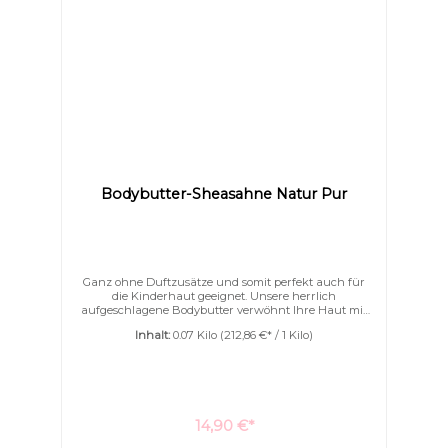
Bodybutter-Sheasahne Natur Pur
Ganz ohne Duftzusätze und somit perfekt auch für
die Kinderhaut geeignet. Unsere herrlich
aufgeschlagene Bodybutter verwöhnt Ihre Haut mit
einem Dreiklang aus Sheabutter, Kakaobutter und
Inhalt:
0.07 Kilo
(212,86 €* / 1 Kilo)
Mangobutter – zart verfeinert mit Jojoba-, Argan- und
Kokosöl.Eine kostbare Portion Seide schenkt Ihrer
Haut spürbare Geschmeidigkeit und einen eleganten
Schimmer. Intensiv feuchtigkeitsspendend &
besonders pflegendIdeal für trockene, empfindliche
oder allergiebelastete HauttypenVerleiht der Haut
seidig-weiches Gefühl & natürlichen GlanzBeruhigt
14,90 €*
gereizte Haut & schützt nachhaltig vor dem