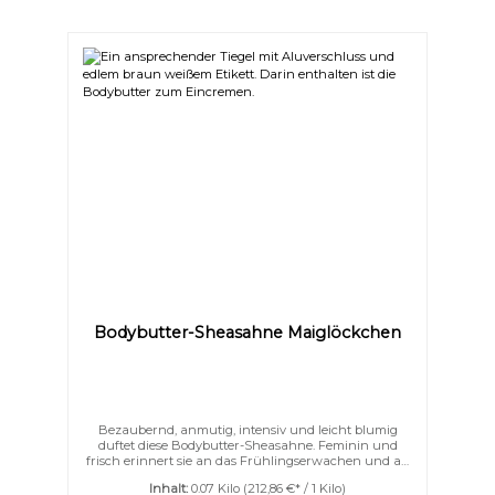
nötig Gönnen Sie Ihrer Haut diesen luxuriösen
Moment und lassen Sie sie strahlen wie nie zuvor.
Bodybutter-Sheasahne Maiglöckchen
Bezaubernd, anmutig, intensiv und leicht blumig
duftet diese Bodybutter-Sheasahne. Feminin und
frisch erinnert sie an das Frühlingserwachen und an
die ersten Sonnenstrahlen. Unsere herrlich
Inhalt:
0.07 Kilo
(212,86 €* / 1 Kilo)
aufgeschlagene Bodybutter verwöhnt Ihre Haut mit