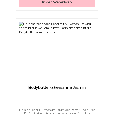
In den Warenkorb
gereizte Haut & schützt nachhaltig vor dem
AustrocknenFettet nicht – zieht sanft ein und
hinterlässt ein zartes HautgefühlEnthält kein Wasser
– daher sind keine Emulgatoren oder chemische
Konservierungsstoffe nötig Gönnen Sie Ihrer Haut
diesen luxuriösen Moment und lassen Sie sie strahlen
wie nie zuvor.
Links unterstreichen
Gut lesbare Schrift
Bodybutter-Sheasahne Jasmin
Ein sinnlicher Duftgenuss. Blumiger, zarter und süßer
Duft mit einem fruchtigen Aroma verführt Ihre