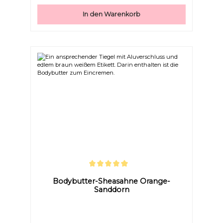
AustrocknenFettet nicht – zieht sanft ein und
hinterlässt ein zartes HautgefühlEnthält kein Wasser
In den Warenkorb
– daher sind keine Emulgatoren oder chemische
Konservierungsstoffe nötig Gönnen Sie Ihrer Haut
diesen luxuriösen Moment und lassen Sie sie strahlen
wie nie zuvor.
Durchschnittliche Bewertung von 5 von 5 Sternen
Bodybutter-Sheasahne Orange-
Sanddorn