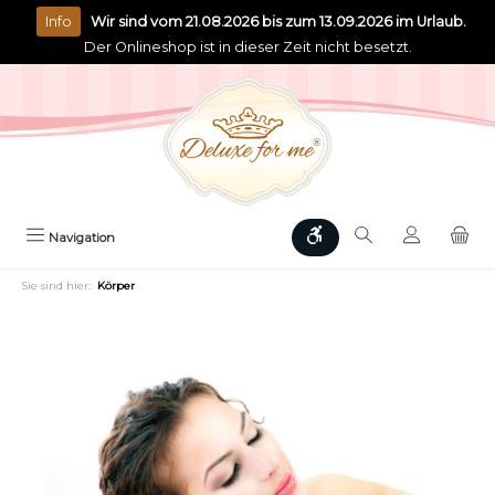
alt springen
Info
Wir sind vom 21.08.2026 bis zum 13.09.2026 im Urlaub.
Der Onlineshop ist in dieser Zeit nicht besetzt.
Werkzeugleiste anzeigen
Navigation
Sie sind hier:
Körper