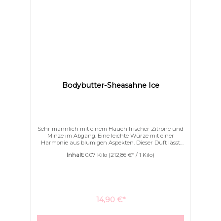
Bodybutter-Sheasahne Ice
Sehr männlich mit einem Hauch frischer Zitrone und
Minze im Abgang. Eine leichte Würze mit einer
Harmonie aus blumigen Aspekten. Dieser Duft lässt
Damenherzen höher schlagen.Gerne auch als After-
Inhalt:
0.07 Kilo
(212,86 €* / 1 Kilo)
Shave genommen. Unsere herrlich aufgeschlagene
Bodybutter verwöhnt Ihre Haut mit einem Dreiklang
aus Sheabutter, Kakaobutter und Mangobutter – zart
verfeinert mit Jojoba-, Argan- und Kokosöl.Eine
kostbare Portion Seide schenkt Ihrer Haut spürbare
Geschmeidigkeit und einen eleganten
Schimmer. Intensiv feuchtigkeitsspendend &
14,90 €*
besonders pflegendIdeal für trockene, empfindliche
oder allergiebelastete HauttypenVerleiht der Haut
seidig-weiches Gefühl & natürlichen GlanzBeruhigt