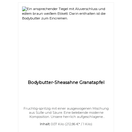
wie nie zuvor.
Niedrige Sättigung
Hohe Sättigung
Bodybutter-Sheasahne Granatapfel
Fruchtig-spritzig mit einer ausgewogenen Mischung
aus Süße und Säure. Eine belebende moderne
Komposition. Unsere herrlich aufgeschlagene
Bodybutter verwöhnt Ihre Haut mit einem Dreiklang
Inhalt:
0.07 Kilo
(212,86 €* / 1 Kilo)
aus Sheabutter, Kakaobutter und Mangobutter – zart
verfeinert mit Jojoba-, Argan- und Kokosöl.Eine