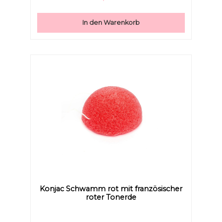
und das auf natürliche Weise!Die sanfte Pflege ist für
alle Hauttypen geeignet, sogar für Ekzeme und
Psoriasis.100% natürlich & biologisch abbaubarFrei von
In den Warenkorb
Farb- und ZusatzstoffenEntschlackt und verfeinert
die PorenStimuliert die BlutzirkulationBietet einen
Anti-Aging-EffektAnti-Falten, Anti-
SchwellungenEntspannt die GesichtszügeStrafft das
GewebeBelebt die Haut Noch mehr
Informationen? HIER TIPP:Sollten Sie sich dafür
entscheiden, zusätzlich einen Reiniger oder Seife zu
benutzen, benötigen Sie nur noch einen Bruchteil der
üblichen Menge. Durch den Schwamm
entsteht Schaum und das Reinigungsprodukt wird
besser als üblich auf der Haut verteilt.
Konjac Schwamm rot mit französischer
roter Tonerde