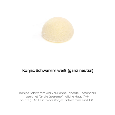
Informationen? HIER TIPP:Sollten Sie sich dafür
entscheiden, zusätzlich einen Reiniger oder Seife zu
benutzen, benötigen Sie nur noch einen Bruchteil der
üblichen Menge. Durch den Schwamm
entsteht Schaum und das Reinigungsprodukt wird
besser als üblich auf der Haut verteilt.
Konjac Schwamm weiß (ganz neutral)
Konjac Schwamm weiß pur ohne Tonerde – besonders
geeignet für die überempfindliche Haut (PH-
neutral). Die Fasern des Konjac-Schwamms sind 100%
natürlich und pflanzlich und besitzen
außergewöhnliche Eigenschaften für die
Gesichtsreinigung sowie das Entfernen von Make-up
bei fettiger Haut, Mischhaut und sehr empfindlicher