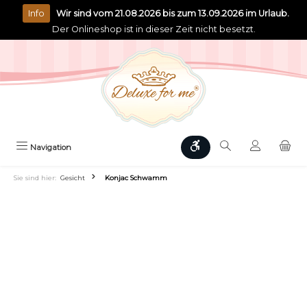
alt springen
Info
Wir sind vom 21.08.2026 bis zum 13.09.2026 im Urlaub.
Der Onlineshop ist in dieser Zeit nicht besetzt.
Werkzeugleiste anzeigen
Navigation
Sie sind hier:
Gesicht
Konjac Schwamm