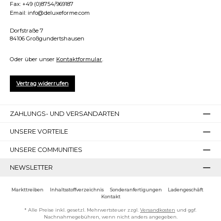
Fax:
+49 (0)8754/969187
Email:
info@deluxeforme.com
Dorfstraße 7
84106 Großgundertshausen
Oder über unser
Kontaktformular
.
Vertrag widerrufen
Bilder ausblenden
Zurücksetzen
ZAHLUNGS- UND VERSANDARTEN
UNSERE VORTEILE
UNSERE COMMUNITIES
NEWSLETTER
Markttreiben
Inhaltsstoffverzeichnis
Sonderanfertigungen
Ladengeschäft
Kontakt
* Alle Preise inkl. gesetzl. Mehrwertsteuer zzgl.
Versandkosten
und ggf.
Nachnahmegebühren, wenn nicht anders angegeben.