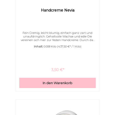
Handcreme Nevia
Fein Cremig, leicht blumig, einfach ganz zart und
unaufdringlich. Gehaltvolle Wachse und edle Öle
vereinen sich hier zur festen Handcreme. Durch das
Beerenwachs schmilzt die Creme zart auf der Haut.
Inhalt:
0.008 Kilo
(437,50 €* / 1 Kilo)
Im Gegensatz zu Bienenwachs ist diese Creme
“leichter” auf der Haut. Sie ist unbeschreiblich
ergiebig! Diese kleine Handcreme ist ideal für
Handtaschen, Schultaschen sogar Hosentaschen. Die
Handcreme wird in einer kleinen verschraubbaren
Dose geliefert.
3,50 €*
In den Warenkorb