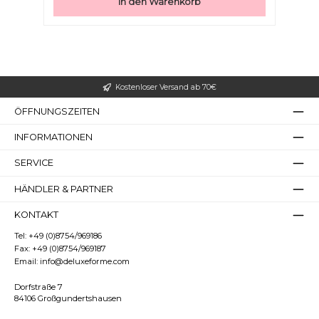
In den Warenkorb
Schultaschen sogar Hosentaschen. Die Creme wird in
einer kleinen verschraubbaren Dose geliefert.
Kostenloser Versand ab 70€
ÖFFNUNGSZEITEN
INFORMATIONEN
SERVICE
HÄNDLER & PARTNER
KONTAKT
Tel:
+49 (0)8754/969186
Fax:
+49 (0)8754/969187
Email:
info@deluxeforme.com
Dorfstraße 7
84106 Großgundertshausen
Bilder ausblenden
Zurücksetzen