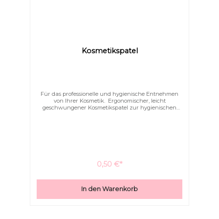
Kosmetikspatel
Für das professionelle und hygienische Entnehmen
von Ihrer Kosmetik. Ergonomischer, leicht
geschwungener Kosmetikspatel zur hygienischen
Entnahme von Cremes, Salben
und Bodybutter/Sheasahne.
Links unterstreichen
Gut lesbare Schrift
0,50 €*
In den Warenkorb