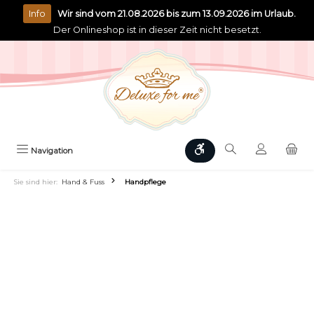
alt springen
Info
Wir sind vom 21.08.2026 bis zum 13.09.2026 im Urlaub.
Der Onlineshop ist in dieser Zeit nicht besetzt.
Werkzeugleiste anzeigen
Navigation
Sie sind hier:
Hand & Fuss
Handpflege