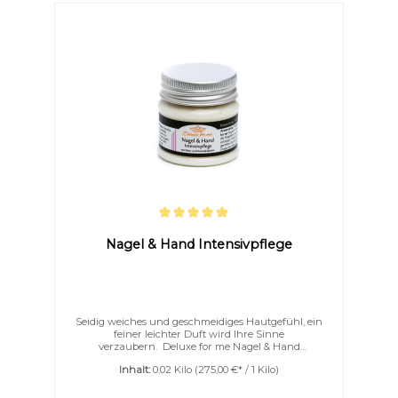
Durchschnittliche Bewertung von 5 von 5 Sternen
Nagel & Hand Intensivpflege
Seidig weiches und geschmeidiges Hautgefühl, ein
feiner leichter Duft wird Ihre Sinne
verzaubern. Deluxe for me Nagel & Hand
Intensivpflege ist eine wundervoll cremig und sahnig
Inhalt:
0.02 Kilo
(275,00 €* / 1 Kilo)
aufgeschlagene Pflegebutter. Herrlich luftig ist
Sheabutter und Avocadobutter mit Borretschsamenöl,
Jojobaöl und Kokosöl verfeinert. Eine wunderbare