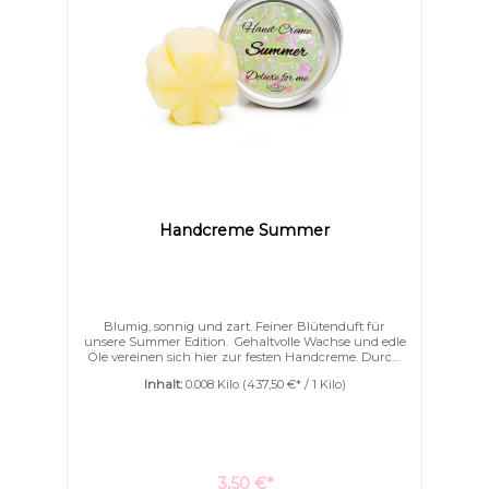
Farben invertieren
Monochrom
Handcreme Summer
Blumig, sonnig und zart. Feiner Blütenduft für
unsere Summer Edition. Gehaltvolle Wachse und edle
Öle vereinen sich hier zur festen Handcreme. Durch
das Beerenwachs schmilzt die Creme zart auf der
Inhalt:
0.008 Kilo
(437,50 €* / 1 Kilo)
Haut. Im Gegensatz zu Bienenwachs ist diese Creme
“leichter” auf der Haut. Sie ist unbeschreiblich
ergiebig! Diese kleine Handcreme ist ideal für
Handtaschen, Schultaschen sogar Hosentaschen. Die
Handcreme wird in einer kleinen verschraubbaren
Dose geliefert.
3,50 €*