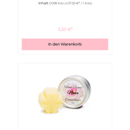
Inhalt:
0.008 Kilo
(437,50 €* / 1 Kilo)
Haut. Im Gegensatz zu Bienenwachs ist diese Creme
“leichter” auf der Haut. Sie ist unbeschreiblich
ergiebig! Diese kleine Handcreme ist ideal für
Handtaschen, Schultaschen sogar Hosentaschen. Die
Handcreme wird in einer kleinen verschraubbaren
Dose geliefert.
3,50 €*
In den Warenkorb
Text vergrößern
Hochkontrastmodus