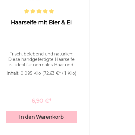
Durchschnittliche Bewertung von 5 von 5 Sternen
Haarseife mit Bier & Ei
Frisch, belebend und natürlich:
Diese handgefertigte Haarseife
ist ideal für normales Haar und
bringt mit ihrem Duft aus
Inhalt:
0.095 Kilo
(72,63 €* / 1 Kilo)
Pfefferminz, Rosmarin und
einem Hauch Speicklavendel eine
wunderbar klare, aromatische
Note in deine
Haarpflege‑Routine. Ein Duft, der
6,90 €*
sofort an Kräutergärten, Frische
Animationen
Überschriften
und reine Natur erinnert.Die
Rezeptur kombiniert
stoppen
hervorheben
In den Warenkorb
ausgewählte Pflanzenöle, die das
Haar angenehm geschmeidig
machen und die Kopfhaut sanft