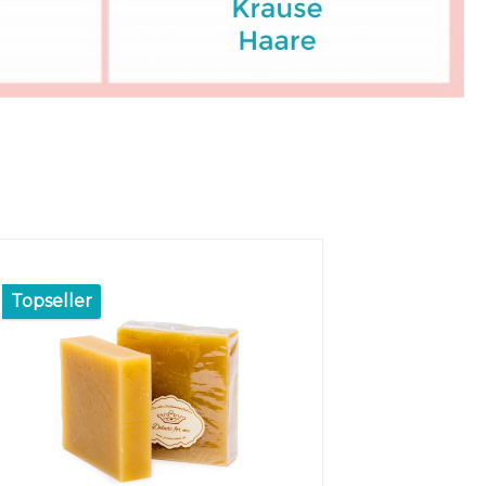
Links
Gut lesbare Schrift
unterstreichen
Produktgalerie überspringen
Topseller