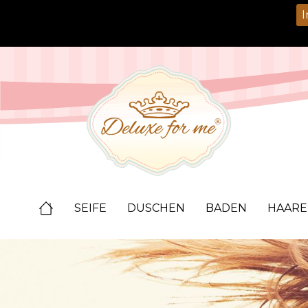
springen
Zur Hauptnavigation springen
I
SEIFE
DUSCHEN
BADEN
HAARE