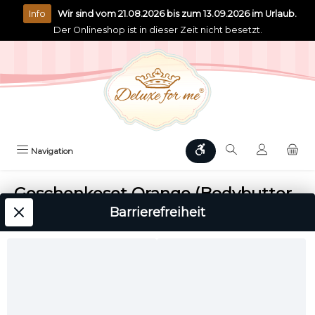
alt springen
Info
Wir sind vom 21.08.2026 bis zum 13.09.2026 im Urlaub.
Der Onlineshop ist in dieser Zeit nicht besetzt.
Werkzeugleiste anzeigen
Navigation
Geschenkeset Orange (Bodybutter
/ Zucker)
Barrierefreiheit
Deluxe for me
Bildergalerie überspringen
Nur 10 auf Lager!